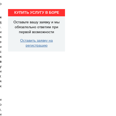
о
КУПИТЬ УСЛУГУ В БОРЕ
и
я
Оставьте вашу заявку и мы
.
обязательно ответим при
и
первой возможности
я
Оставить заявку на
е
регистрацию
и
с
к
в
у
и
.
я
х
и
о
,
и