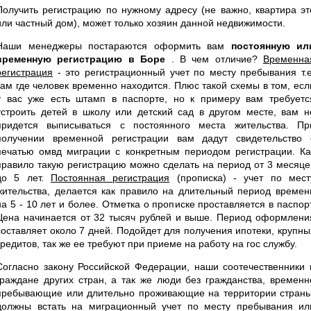
Получить регистрацию по нужному адресу (не важно, квартира эт
или частный дом), может только хозяин данной недвижимости.
Наши менеджеры постараются оформить вам
постоянную ил
временную регистрацию в Боре
. В чем отличие?
Временна
регистрация
- это регистрационный учет по месту пребывания т.е
там где человек временно находится. Плюс такой схемы в том, есл
у вас уже есть штамп в паспорте, но к примеру вам требуетс
устроить детей в школу или детский сад в другом месте, вам н
придется выписываться с постоянного места жительства. Пр
получении временной регистрации вам дадут свидетельство 
печатью омвд миграции с конкретным периодом регистрации. Ка
правило такую регистрацию можно сделать на период от 3 месяце
до 5 лет.
Постоянная регистрация
(прописка) - учет по мест
жительства, делается как правило на длительный период времен
на 5 - 10 лет и более. Отметка о прописке проставляется в паспорт
Цена начинается от 32 тысяч рублей и выше. Период оформлени
составляет около 7 дней. Подойдет для получения ипотеки, крупны
кредитов, так же ее требуют при приеме на работу на гос службу.
Согласно закону Российской Федерации, наши соотечественники 
граждане других стран, а так же люди без гражданства, временн
пребывающие или длительно проживающие на территории страны
должны встать на миграционный учет по месту пребывания ил